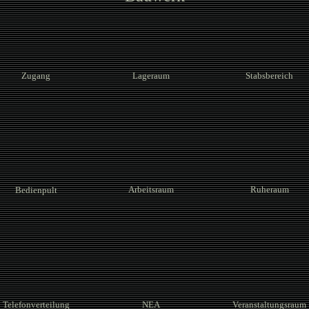
Zugang
Lageraum
Stabsbereich
Arbeitsraum
Ruheraum
Bedienpult
Telefonverteilung
NEA
Veranstaltungsraum