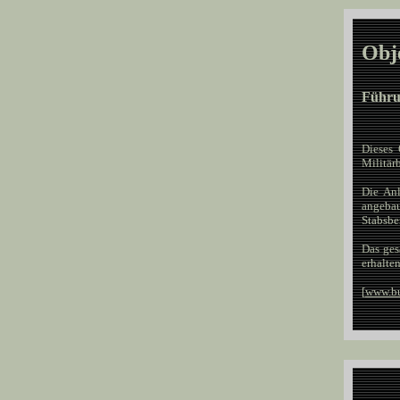
Obje
Führun
Dieses 
Militärb
Die An
angebau
Stabsbe
Das ges
erhalte
[
www.bu