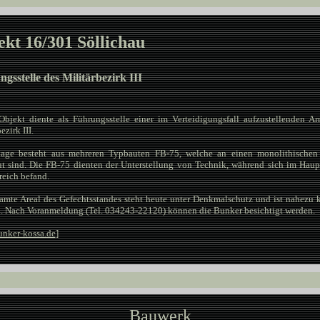
kt 16/301 Söllichau
gsstelle des Militärbezirk III
Objekt diente als Führungsstelle einer im Verteidigungsfall aufzustellenden A
ezirk III.
lage besteht aus mehreren Typbauten FB-75, welche an einen monolithischen
t sind. Die FB-75 dienten der Unterstellung von Technik, während sich im Haupt
reich befand.
amte Areal des Gefechtsstandes steht heute unter Denkmalschutz und ist nahezu 
n. Nach Voranmeldung (Tel. 034243-22120) können die Bunker besichtigt werden.
nker-kossa.de
]
Bauwerk