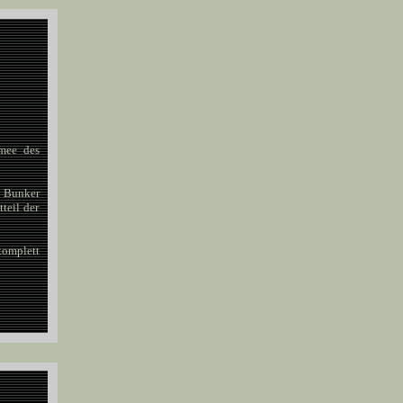
rmee des
 Bunker
teil der
komplett