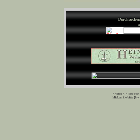
Durchsuchen
n
Sollten Sie über eine
klicken Sie bitte [
hier