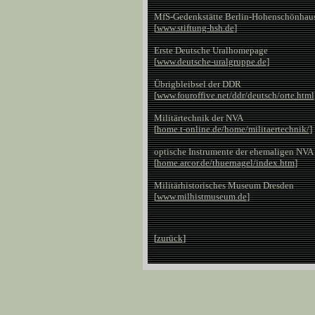
MfS-Gedenkstätte Berlin-Hohenschönhau
[
www.stiftung-hsh.de
]
Erste Deutsche Uralhomepage
[
www.deutsche-uralgruppe.de
]
Übrigbleibsel der DDR
[
www.fouroffive.net/ddr/deutsch/orte.html
Militärtechnik der NVA
[
home.t-online.de/home/militaertechnik/
]
optische Instrumente der ehemaligen NVA
[
home.arcor.de/thuernagel/index.htm
]
Militärhistorisches Museum Dresden
[
www.milhistmuseum.de
]
[
zurück
]