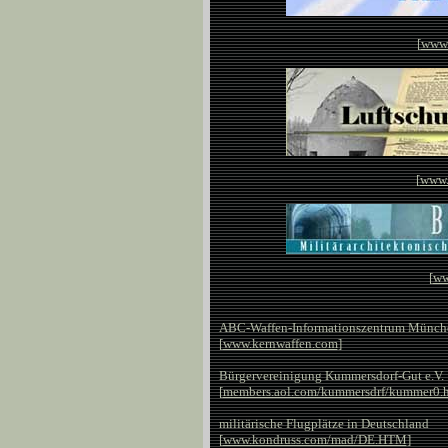
[
www.
[
www.
[
ww
ABC-Waffen-Informationszentrum Münch
[
www.kernwaffen.com
]
Bürgervereinigung Kummersdorf-Gut e.V.
[
members.aol.com/kummersdrf/kummer0.
militärische Flugplätze in Deutschland
[
www.kondruss.com/mad/DE.HTM
]