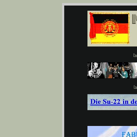
[
w
[
w